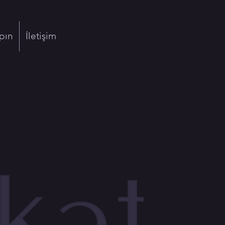
pın
İletişim