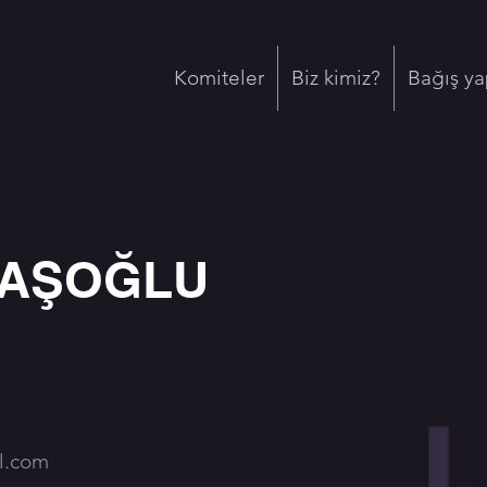
Komiteler
Biz kimiz?
Bağış ya
 BAŞOĞLU
l.com