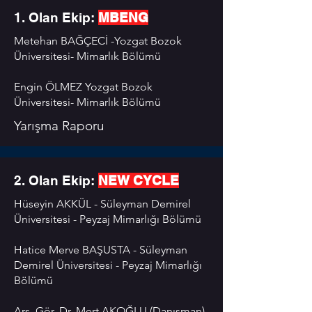
1. Olan Ekip:
MBENG
Metehan BAĞÇECİ -Yozgat Bozok
Üniversitesi- Mimarlık Bölümü
Engin ÖLMEZ Yozgat Bozok
Üniversitesi- Mimarlık Bölümü
Yarışma Raporu
2. Olan Ekip:
NEW CYCLE
Hüseyin AKKÜL - Süleyman Demirel
Üniversitesi - Peyzaj Mimarlığı Bölümü
Sunum Videosu
Hatice Merve BAŞUSTA - Süleyman
Demirel Üniversitesi - Peyzaj Mimarlığı
Bölümü
Arş. Gör. Dr. Mert AKOĞLU (Danışman)