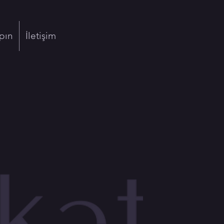
pın
İletişim